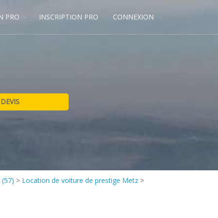
N PRO
INSCRIPTION PRO
CONNEXION
 (57)
>
Location de voiture de prestige Metz
>