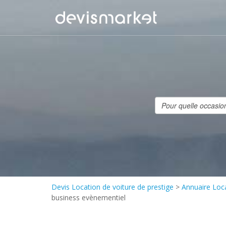
Devis Location de voiture de prestige
>
Annuaire Loca
business evènementiel