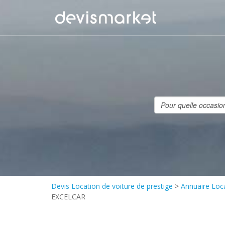
Devis Location de voiture de prestige
>
Annuaire Loca
EXCELCAR