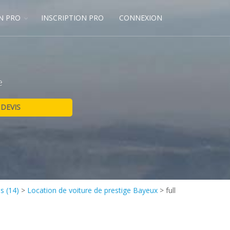
N PRO
INSCRIPTION PRO
CONNEXION
e
s (14)
>
Location de voiture de prestige Bayeux
>
full