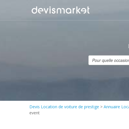
Devis Location de voiture de prestige
>
Annuaire Loca
event