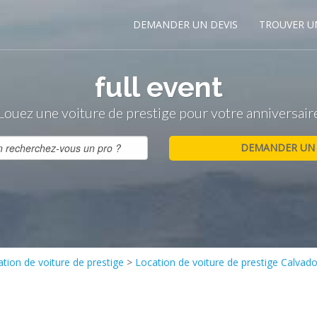
DEMANDER UN DEVIS
TROUVER U
full event
Louez une voiture de prestige pour votre anniversair
tion de voiture de prestige
>
Location de voiture de prestige Calvado