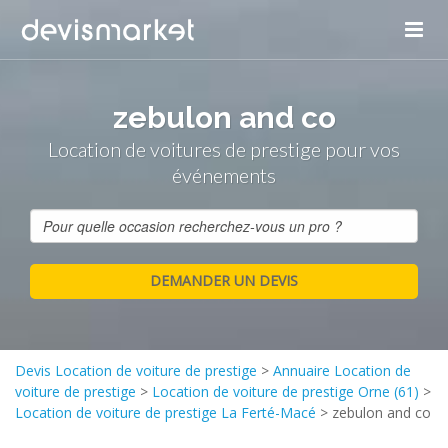
zebulon and co
Location de voitures de prestige pour vos
événements
Devis Location de voiture de prestige
>
Annuaire Location de
voiture de prestige
>
Location de voiture de prestige Orne (61)
>
Location de voiture de prestige La Ferté-Macé
>
zebulon and co