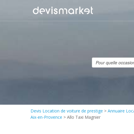
Devis Location de voiture de prestige
>
Annuaire Loca
Aix-en-Provence
>
Allo Taxi Magnier