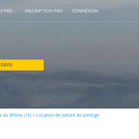
N PRO
INSCRIPTION PRO
CONNEXION
e
s du Rhône (13)
>
Location de voiture de prestige