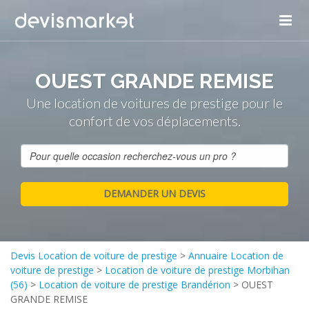
OUEST GRANDE REMISE
Une location de voitures de prestige pour le
confort de vos déplacements.
Devis Location de voiture de prestige
>
Annuaire Location de
voiture de prestige
>
Location de voiture de prestige Morbihan
(56)
>
Location de voiture de prestige Brandérion
>
OUEST
GRANDE REMISE